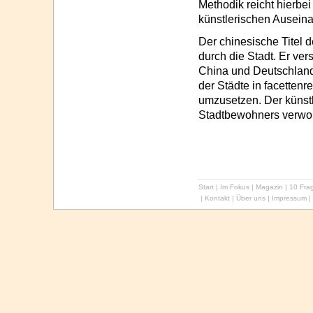
Methodik reicht hierbe
künstlerischen Ausein
Der chinesische Titel 
durch die Stadt. Er ve
China und Deutschland
der Städte in facetten
umzusetzen. Der künstle
Stadtbewohners verwo
Start
|
Im Fokus
|
Magazin
|
10 Frag
|
Kontakt
|
Über uns
|
Impressum
|