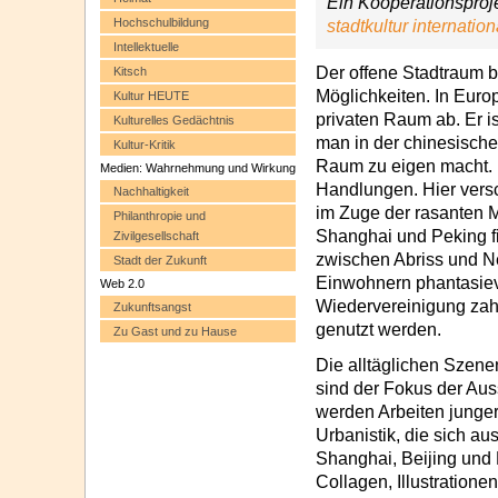
Ein Kooperationsproj
Hochschulbildung
stadtkultur internation
Intellektuelle
Der offene Stadtraum b
Kitsch
Möglichkeiten. In Europ
Kultur HEUTE
privaten Raum ab. Er is
Kulturelles Gedächtnis
man in der chinesische
Kultur-Kritik
Raum zu eigen macht. Er
Medien: Wahrnehmung und Wirkung
Handlungen. Hier versc
Nachhaltigkeit
im Zuge der rasanten 
Philanthropie und
Shanghai und Peking fi
Zivilgesellschaft
zwischen Abriss und N
Stadt der Zukunft
Einwohnern phantasievo
Web 2.0
Wiedervereinigung zah
Zukunftsangst
genutzt werden.
Zu Gast und zu Hause
Die alltäglichen Szen
sind der Fokus der A
werden Arbeiten junge
Urbanistik, die sich a
Shanghai, Beijing und 
Collagen, Illustratione