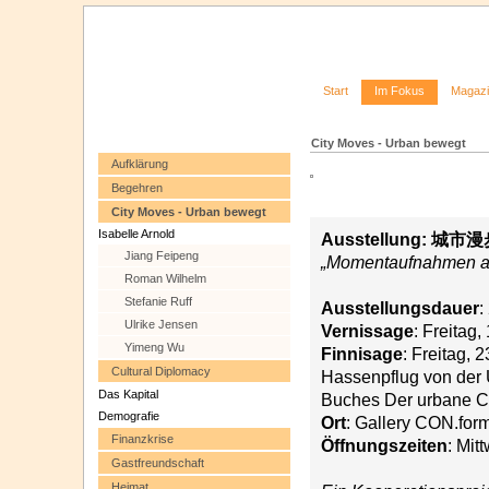
Start
Im Fokus
Magaz
City Moves - Urban bewegt
Aufklärung
Begehren
City Moves - Urban bewegt
Isabelle Arnold
Ausstellung: 城市漫步 
Jiang Feipeng
„Momentaufnahmen au
Roman Wilhelm
Stefanie Ruff
Ausstellungsdauer
:
Ulrike Jensen
Vernissage
: Freitag
Yimeng Wu
Finnisage
: Freitag, 
Cultural Diplomacy
Hassenpflug von der U
Das Kapital
Buches Der urbane Co
Demografie
Ort
: Gallery CON.form
Finanzkrise
Öffnungszeiten
: Mit
Gastfreundschaft
Heimat