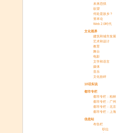
未来恐惧
欲望
何处是故乡？
资本论
Web 2.0时代
文化视界
建筑和城市发展
艺术和设计
教育
舞台
电影
文学和语言
媒体
音乐
文化拾碎
10话实说
都市专栏
都市专栏：柏林
都市专栏：广州
都市专栏：北京
都市专栏：上海
信息站
布告栏
职位