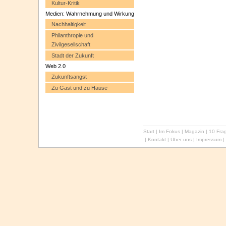
Kultur-Kritik
Medien: Wahrnehmung und Wirkung
Nachhaltigkeit
Philanthropie und
Zivilgesellschaft
Stadt der Zukunft
Web 2.0
Zukunftsangst
Zu Gast und zu Hause
Start
|
Im Fokus
|
Magazin
|
10 Frag
|
Kontakt
|
Über uns
|
Impressum
|