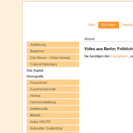
Start
Im Fokus
Magaz
Kitsch
Aufklärung
Video aus Berlin: Fröhlic
Begehren
Sie benötigen den
Flashplayer
, u
City Moves - Urban bewegt
Cultural Diplomacy
Das Kapital
Demografie
Finanzkrise
Gastfreundschaft
Heimat
Hochschulbildung
Intellektuelle
Kitsch
Kultur HEUTE
Kulturelles Gedächtnis