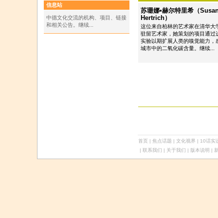
信息站
苏珊娜•赫尔特里希（Susan
Hertrich）
中德文化交流的机构、项目、链接
和相关公告。继续...
这位来自柏林的艺术家在清华大
驻留艺术家，她策划的项目通过
实验以期扩展人类的嗅觉能力，
城市中的二氧化碳含量。继续...
首页
|
焦点话题
|
文化视界
|
10话实
| 联系我们 | 关于我们 |
版本说明
| 