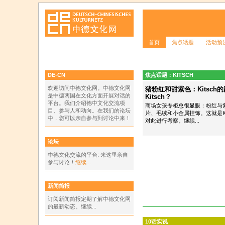
首页
焦点话题
活动预
DE-CN
焦点话题：KITSCH
欢迎访问中德文化网。中德文化网
猪粉红和甜紫色：Kitsch
是中德两国在文化方面开展对话的
Kitsch？
平台。我们介绍德中文化交流项
商场女孩专柜总很显眼：粉红与
目、参与人和动向。在我们的论坛
片、毛绒和小金属挂饰。这就是Ki
中，您可以亲自参与到讨论中来！
对此进行考察。继续...
论坛
中德文化交流的平台: 来这里亲自
参与讨论！
继续...
新闻简报
订阅新闻简报定期了解中德文化网
的最新动态。继续...
10话实说