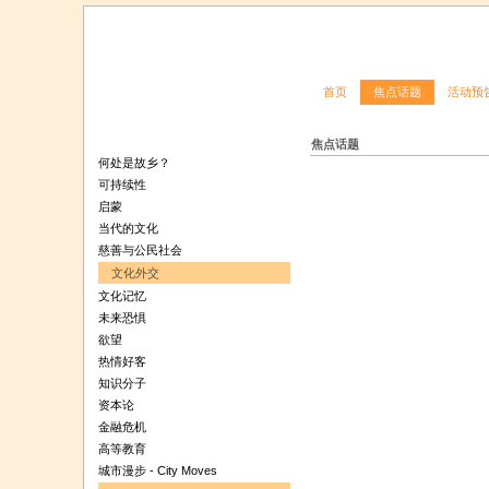
首页
焦点话题
活动预
焦点话题
何处是故乡？
可持续性
启蒙
当代的文化
慈善与公民社会
文化外交
文化记忆
未来恐惧
欲望
热情好客
知识分子
资本论
金融危机
高等教育
城市漫步 - City Moves