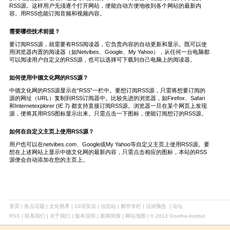
RSS源。这样用户无须逐个打开网站，便能自动方便地收到各个网站的最新内
容。用RSS也能订阅音频和视频内容。
需要哪些技术前提？
要订阅RSS源，就需要有RSS阅读器，它负责内容的自动更新和显示。既可以使
用浏览器内置的阅读器（如Netvibes、Google、My Yahoo），从任何一台电脑都
可以阅读用户自定义的RSS源，也可以选择可下载到自己电脑上的阅读器。
如何使用中德文化网的RSS源？
中德文化网的RSS源显示在“RSS”一栏中。要想订阅RSS源，只需将想要订阅的
源的网址（URL）复制到RSS订阅器中。比较先进的浏览器，如Firefox、Safari
和Internetexplorer (IE 7) 都支持直接订阅RSS源。浏览器一旦在某个网页上发现
源，便将其用RSS图标显示出来。只需点击一下图标，便能订阅想订的RSS源。
如何在自定义主页上使用RSS源？
用户也可以在netvibes.com、Google或My Yahoo等自定义主页上使用RSS源。要
想在上述网站上显示中德文化网的最新内容，只需点击相应的图标，本站的RSS
源便会自动添加在您的主页上。
首页
|
焦点话题
|
文化视界
|
10话实说
|
信息站
|
都市专栏
|
活动预告
|
论坛
RSS
| 联系我们 | 关于我们 |
版本说明
| 新闻简报 |
网站地图
|
© 2013 Goethe-Institut