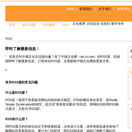
RSS
联系我们
关于我们
版本说明
文化视界
10话实说
信息站
都市专栏
首页
焦点话题
活动预告
论坛
RSS
即时了解最新信息！
您是否对中德文化交流感兴趣？有了中德文化网（de-cn.net）的RSS源，您就
能即时了解最新信息。订阅本站RSS源，定期获取中德文化网的更新文章。
有关RSS源的常见问题
什么是RSS源？
RSS是一项用于简易提供网站内容的格式规范。RSS的概念来自英语，是Really
Simple Syndication的缩写，是汉语“简易资讯聚合”的意思。将网站内容用RSS格
式显示，又称为“RSS源”。
RSS有什么用？
用RSS显示的内容仅由文字和链接组成，没有设计元素，这样便能迅速有效地了
解网站的更新和改动。通过专门的程序，即RSS阅读器，就能订阅数个网站的