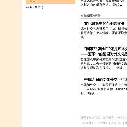
中国文化体制改革究竟路在何方
Kitsch
体制方面的最新阐述。
继续 ...
Web 2.0时代
来自德国的声音
文化政策中的范例式转变
德国外交关系研究所（ifa）秘
教育政策在变革过程中要多听取
续 ...
“国家品牌推广”还是艺术
——变革中的德国对外文化
文化交流中如何才能由“双向通道
间对话，从合作转到共同创造？沃尔夫冈•
述相关理论和实践探讨。
继续 ...
中德之间的文化外交可行
文化和外交，二者是否兼容？在
——汉斯•施通普菲尔德（Hans S
析。
继续 ...
首页
|
焦点话题
|
文化视界
|
10话实
| 联系我们 | 关于我们 |
版本说明
| 