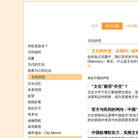
首页
焦点话题
活动预
文化外交
何处是故乡？
文化和外交，走得到一起
可持续性
在此焦点话题中，我们尝试在讨论中从
启蒙
Diplomacy）靠近。什么是文
当代的文化
续 ...
慈善与公民社会
文化外交
来自中国的声音
文化记忆
“文化”能否“外交”？
未来恐惧
北京大学于长江教授撰文指出，
欲望
决策和运作机制，或许是避免文
热情好客
知识分子
官方与民间的鸿沟：中国“
资本论
文化管制何以束缚中国提升“软实
的比较或许使其中的原因显得更
金融危机
高等教育
中国欲增软实力，实推文
城市漫步 - City Moves