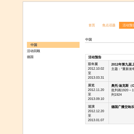
首页
焦点话题
活动预
中国
中国
活动回顾
德国
活动预告
双年展
2012年第九届
2012.10.02
主题：“重新发电
至
2013.03.31
展览
奥托∙迪克斯（Ot
2012.11.20
批判画1920 – 
至
列1924
2013.09.10
巡演
德国广播交响
2012.12.20
至
2013.01.07