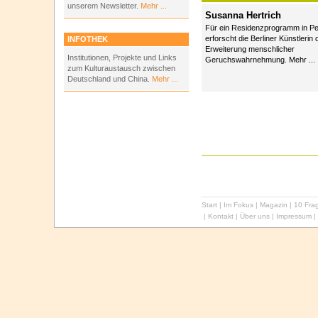
unserem Newsletter.
Mehr ...
Susanna Hertrich
Für ein Residenzprogramm in Pe
erforscht die Berliner Künstlerin 
INFOTHEK
Erweiterung menschlicher
Institutionen, Projekte und Links
Geruchswahrnehmung. Mehr ...
zum Kulturaustausch zwischen
Deutschland und China.
Mehr ...
Start
|
Im Fokus
|
Magazin
|
10 Frag
|
Kontakt
|
Über uns
|
Impressum
|