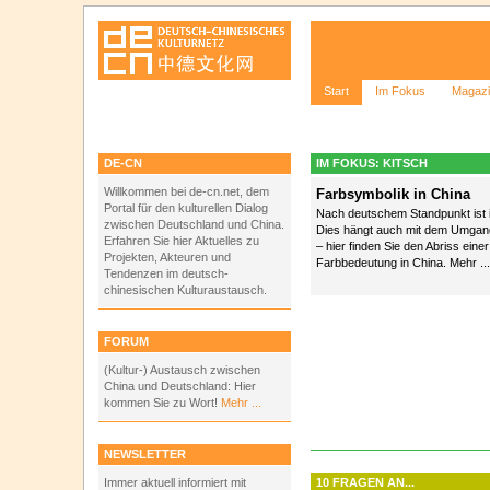
Start
Im Fokus
Magaz
DE-CN
IM FOKUS: KITSCH
Willkommen bei de-cn.net, dem
Farbsymbolik in China
Portal für den kulturellen Dialog
Nach deutschem Standpunkt ist i
zwischen Deutschland und China.
Dies hängt auch mit dem Umga
Erfahren Sie hier Aktuelles zu
– hier finden Sie den Abriss eine
Projekten, Akteuren und
Farbbedeutung in China. Mehr ...
Tendenzen im deutsch-
chinesischen Kulturaustausch.
FORUM
(Kultur-) Austausch zwischen
China und Deutschland: Hier
kommen Sie zu Wort!
Mehr ...
NEWSLETTER
Immer aktuell informiert mit
10 FRAGEN AN...