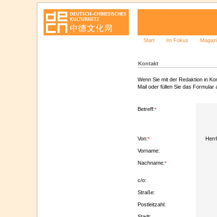
Start
Im Fokus
Magaz
Kontakt
Wenn Sie mit der Redaktion in Kon
Mail oder füllen Sie das Formular 
Betreff:
*
Von:
Herr
*
Vorname:
Nachname:
*
c/o:
Straße:
Postleitzahl:
Stadt: