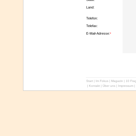
Land:
Telefon:
Telefax:
E-Mail-Adresse:
*
Start
|
Im Fokus
|
Magazin
|
10 Frag
|
Kontakt
|
Über uns
|
Impressum
|