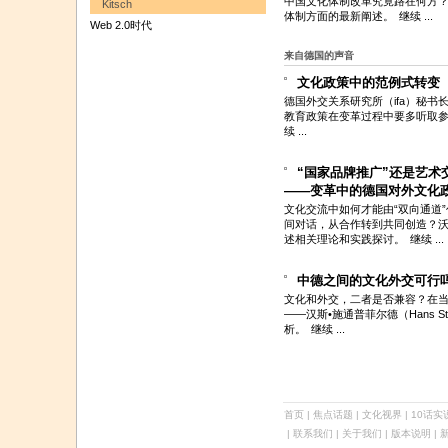
中国文化体制改革究竟路在何方
Kitsch
体制方面的最新阐述。
继续 ...
Web 2.0时代
来自德国的声音
文化政策中的范例式转变
德国外交关系研究所（ifa）秘
教育政策在变革过程中要多听取
续 ...
“国家品牌推广”还是艺术
——变革中的德国对外文化
文化交流中如何才能由“双向通道
间对话，从合作转到共同创造？沃尔夫冈•
述相关理论和实践探讨。
继续 ...
中德之间的文化外交可行
文化和外交，二者是否兼容？在
——汉斯•施通普菲尔德（Hans S
析。
继续 ...
首页
|
焦点话题
|
文化视界
|
10话实
| 联系我们 | 关于我们 |
版本说明
| 