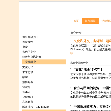
首页
焦点话题
活动预
文化外交
何处是故乡？
文化和外交，走得到一起
可持续性
在此焦点话题中，我们尝试在讨论中从
启蒙
Diplomacy）靠近。什么是文
当代的文化
续 ...
慈善与公民社会
文化外交
来自中国的声音
文化记忆
“文化”能否“外交”？
未来恐惧
北京大学于长江教授撰文指出，
欲望
决策和运作机制，或许是避免文
热情好客
知识分子
官方与民间的鸿沟：中国“
资本论
文化管制何以束缚中国提升“软实
的比较或许使其中的原因显得更
金融危机
高等教育
中国欲增软实力，实推文
城市漫步 - City Moves