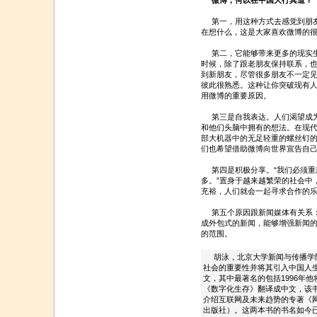
微博，何以在中国大行其道？
第一，用这种方式去感觉到朋友
在想什么，这是大家喜欢微博的
第二，它能够带来更多的现实生
时候，除了跟老朋友保持联系，
到新朋友，尽管很多朋友不一定
彼此很熟悉。这种让你突破现有
用微博的重要原因。
第三是自我表达。人们渴望成为
和他们头脑中拥有的想法。在现
部大机器中的无足轻重的螺丝钉的
们也希望借助微博向世界宣告自
第四是积极分享。“我们必须重
多。”置身于越来越繁荣的社会中
充裕，人们就会一起寻求合作的
第五个原因跟新闻媒体有关系：
成外包式的新闻，能够增强新闻
的范围。
胡泳，北京大学新闻与传播学院
社会的重要性并将其引入中国人
文，其中最著名的包括1996年他将尼葛洛
《数字化生存》翻译成中文，该
介绍互联网及未来趋势的专著《网
出版社）。这两本书的书名如今已