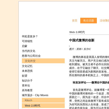
首页
焦点话题
活动预
Web 2.0时代
何处是故乡？
中国式微博的创新
可持续性
启蒙
图片：郑帅 / 东方IC
当代的文化
慈善与公民社会
微博的鼻祖是美国人发明的推特
关注与被关注。用户关注他们感
文化外交
收到通知。被关注者不必作出回
文化记忆
成功，在于它融合了聊天、社交
未来恐惧
使得它很容易成为新闻的首发地
而在推特的基本机制之上，中国
欲望
知识分子
转发加评论——微博在中国的
资本论
首先是微博评论。就像博客一样
高等教育
中国的微博对推特的一个改进，
城市漫步 - City Moves
原因之一。因为这一改进，符合中
Kitsch
博，突然之间这条微博下面有成
为你写的东西别人在传递，形成
Web 2.0时代
评论者也很兴奋，因为可以在里