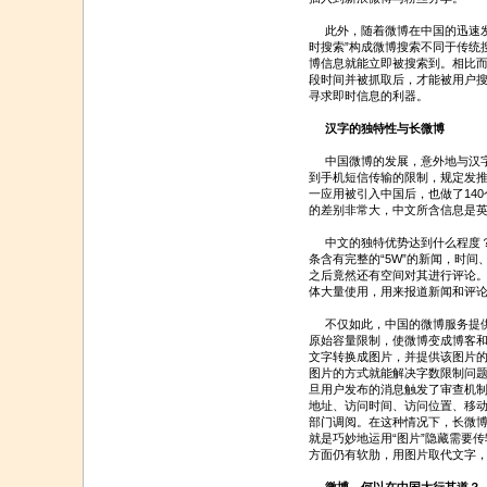
此外，随着微博在中国的迅速发
时搜索”构成微博搜索不同于传统
博信息就能立即被搜索到。相比
段时间并被抓取后，才能被用户
寻求即时信息的利器。
汉字的独特性与长微博
中国微博的发展，意外地与汉字
到手机短信传输的限制，规定发推
一应用被引入中国后，也做了140
的差别非常大，中文所含信息是英
中文的独特优势达到什么程度？
条含有完整的“5W”的新闻，时
之后竟然还有空间对其进行评论
体大量使用，用来报道新闻和评
不仅如此，中国的微博服务提供
原始容量限制，使微博变成博客
文字转换成图片，并提供该图片
图片的方式就能解决字数限制问
旦用户发布的消息触发了审查机制
地址、访问时间、访问位置、移动
部门调阅。在这种情况下，长微
就是巧妙地运用“图片”隐藏需要
方面仍有软肋，用图片取代文字