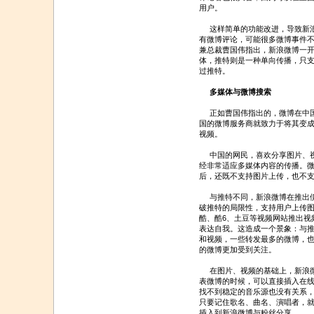
用户。
这样简单的功能改进，导致新浪
有微博评论，可能很多微博事件
兼总裁曹国伟指出，新浪微博一开
体，推特则是一种单向传播，只
过推特。
多媒体与微博搜索
正如曹国伟指出的，微博在中国
国的微博服务商就致力于将其变
视频。
中国的网民，喜欢分享图片、视
经非常适应多媒体内容的传播。
后，还既不支持图片上传，也不
与推特不同，新浪微博在推出伊
破推特的局限性，支持用户上传
酷、酷6、土豆等视频网站推出视
表达自我。这造成一个景象：与
和视频，一些转发最多的微博，
的微博更加受到关注。
在图片、视频的基础上，新浪微博
表微博的时候，可以直接插入在
找不到稳定的音乐源也没有关系
只要记住歌名、曲名、演唱者，
插入到新浪微博与粉丝分享。