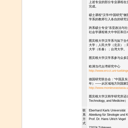
上述专业的部分专业课程在
完成。
硕士课程“汉学/中国研究”
学系的教师引入各自的研究
跨系硕士专业“东亚政治与
社会学课程将大中华区和日
图宾根大学汉学系与如下合
大学；人民大学（北京）；
大学（长春）；台湾大学。
图宾根大学汉学系参与众多
欧洲当代台湾研究中心
http://www.ercct.uni-tuebing
德国研究联合会：“中国及东亚
年）——从区域地方到国家
http://www.monieseastasia.u
图宾根大学汉韩学研究所还出版专刊
Technology, and Medicine
联
Eberhard Karls Universität
系
Abteilung für Sinologie und K
方
Prof. Dr. Hans Ulrich Vogel
式
72074 Tübingen