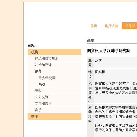
首页
焦点话题
信息站
高校
布告栏
图宾根大学汉韩学研究所
机构
建筑和城市规划
主
汉学
艺术和设计
题
教育
地
图宾根
点
青少年交流
机
图宾根大学建于1477年，目
高校
构
近1000名在校生完成他们
电影
简
与世界各地的众多高校及教育
文化交流
介
文学和语言
对
图宾根大学汉学系给学生提
音乐
华
自己的主修专业和辅修专业
活
语和书面语）和内容课程（
链接
动
此外，图宾根大学汉学系还
学位的合作，并为其开设语