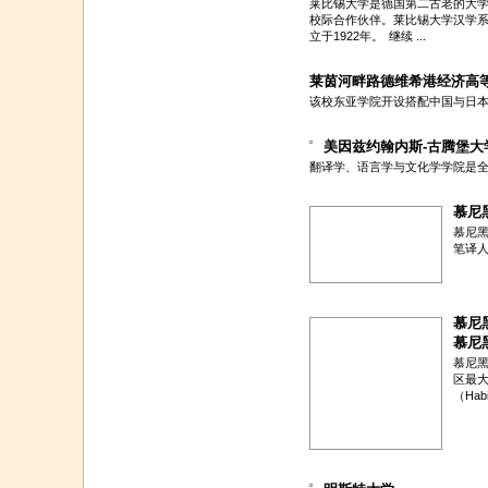
莱比锡大学是德国第二古老的大
校际合作伙伴。莱比锡大学汉学
立于1922年。
继续 ...
莱茵河畔路德维希港经济高
该校东亚学院开设搭配中国与日
美因兹约翰内斯-古腾堡大
翻译学、语言学与文化学学院是
慕尼
慕尼黑
笔译
慕尼
慕尼
慕尼
区最
（Habi