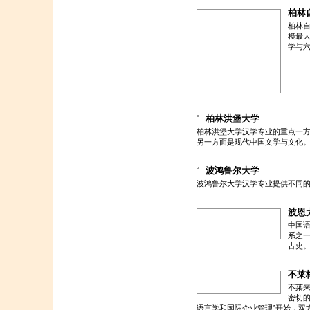
柏林
柏林
模最
学与
柏林洪堡大学
柏林洪堡大学汉学专业的重点一
另一方面是现代中国文学与文化
波鸿鲁尔大学
波鸿鲁尔大学汉学专业提供不同
波恩
中国
系之
古史
不莱
不莱来
密切
语言学和国际企业管理”开始，双