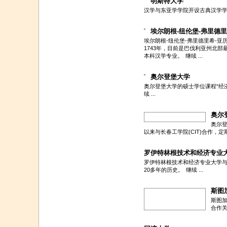
明斯特大学
汉学与东亚学学院开设古典汉学
埃尔朗根-纽伦堡-弗里德
埃尔朗根-纽伦堡-弗里德里希-亚
1743年，目前是巴伐利亚州北部
本科汉学专业。
继续 ...
奥尔登堡大学
奥尔登堡大学的硕士学位课程“经济
续 ...
奥尔
奥尔登
以来与长春工学院(CIT)合作，
罗伊特林根技术和经济专业
罗伊特林根技术和经济专业大学
20多年的历史。
继续 ...
斯图
斯图加
合作