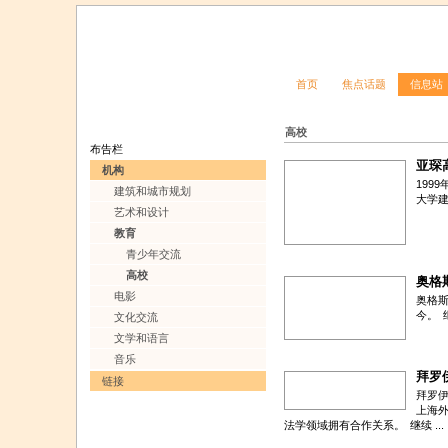
首页
焦点话题
信息站
高校
布告栏
亚琛
机构
199
建筑和城市规划
大学
艺术和设计
教育
青少年交流
高校
奥格
电影
奥格斯
今。
文化交流
文学和语言
音乐
拜罗
链接
拜罗伊
上海外
法学领域拥有合作关系。
继续 ...