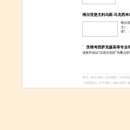
维尔茨堡尤利乌斯-马克西米
维尔茨
士）、
语”。
茨维考西萨克森高等专业
该校开设以“汉语文化区”为重点的
首页
|
焦点话题
|
文化视界
|
10话实
| 联系我们 | 关于我们 |
版本说明
| 