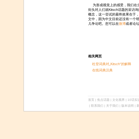
为形成视觉上的感受，我们在北京
街头对人们就Kitsch话题的采
概念，这一尝试的最终效果在于，将
文中，因为中文目前还没有一个
儿争论吧。您可以在
微博
或者论
相关网页
杜登词典对„Kitsch“的解释
在线词典汉典
首页
|
焦点话题
|
文化视界
|
10话实
| 联系我们 | 关于我们 |
版本说明
| 