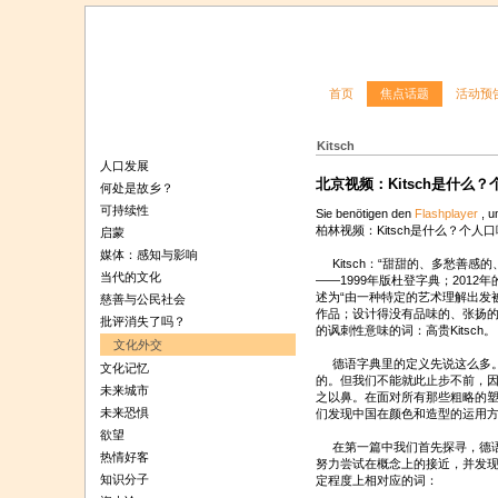
首页
焦点话题
活动预
Kitsch
人口发展
北京视频：Kitsch是什么
何处是故乡？
可持续性
Sie benötigen den
Flashplayer
, u
柏林视频：Kitsch是什么？个人
启蒙
媒体：感知与影响
Kitsch：“甜甜的、多愁善感
当代的文化
——1999年版杜登字典；2012
述为“由一种特定的艺术理解出发
慈善与公民社会
作品；设计得没有品味的、张扬的
批评消失了吗？
的讽刺性意味的词：高贵Kitsch。
文化外交
德语字典里的定义先说这么多。我
文化记忆
的。但我们不能就此止步不前，
未来城市
之以鼻。在面对所有那些粗略的
未来恐惧
们发现中国在颜色和造型的运用
欲望
在第一篇中我们首先探寻，德语词“
热情好客
努力尝试在概念上的接近，并发现主
知识分子
定程度上相对应的词：