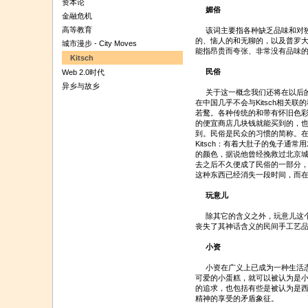
资本论
媚俗
金融危机
高等教育
该词主要指各种缺乏品味和对独
的、恼人的和无聊的，以及普罗
城市漫步 - City Moves
能指昂贵而夸张、非常没有品味的一
Kitsch
民俗
Web 2.0时代
异乡与故乡
关于这一概念我们还将在以后的
在中国几乎不会与Kitsch相关
若鹜。各种传统的和带有怀旧色
的便宜商店几块钱就能买到的，
到。民俗是民众的习惯的简称。
Kitsch：有着大肚子的兔子通
的颜色，据说他曾经挽救过北京
去之后不久便成了民俗的一部分
这种东西已经消失一段时间，而
玩意儿
除其它的含义之外，玩意儿这个概念
丧失了其神话含义的民间手工艺
小资
小资在广义上已成为一种生活态
可爱的小蛋糕，就可以被认为是
的追求，也包括有些是被认为是
精神的享受的矛盾象征。