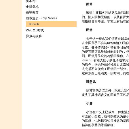
资本论
媚俗
金融危机
高等教育
该词主要指各种缺乏品味和对独
的、恼人的和无聊的，以及普罗
城市漫步 - City Moves
能指昂贵而夸张、非常没有品味的一
Kitsch
民俗
Web 2.0时代
异乡与故乡
关于这一概念我们还将在以后的
在中国几乎不会与Kitsch相关
若鹜。各种传统的和带有怀旧色
的便宜商店几块钱就能买到的，
到。民俗是民众的习惯的简称。
Kitsch：有着大肚子的兔子通
的颜色，据说他曾经挽救过北京
去之后不久便成了民俗的一部分
这种东西已经消失一段时间，而
玩意儿
除其它的含义之外，玩意儿这个概念
丧失了其神话含义的民间手工艺
小资
小资在广义上已成为一种生活态
可爱的小蛋糕，就可以被认为是
的追求，也包括有些是被认为是
精神的享受的矛盾象征。