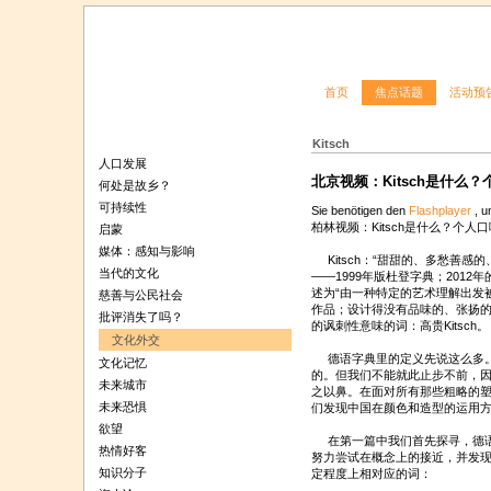
首页
焦点话题
活动预
Kitsch
人口发展
北京视频：Kitsch是什么
何处是故乡？
可持续性
Sie benötigen den
Flashplayer
, u
柏林视频：Kitsch是什么？个人
启蒙
媒体：感知与影响
Kitsch：“甜甜的、多愁善感
当代的文化
——1999年版杜登字典；2012
述为“由一种特定的艺术理解出发
慈善与公民社会
作品；设计得没有品味的、张扬的
批评消失了吗？
的讽刺性意味的词：高贵Kitsch。
文化外交
德语字典里的定义先说这么多。我
文化记忆
的。但我们不能就此止步不前，
未来城市
之以鼻。在面对所有那些粗略的
未来恐惧
们发现中国在颜色和造型的运用
欲望
在第一篇中我们首先探寻，德语词“
热情好客
努力尝试在概念上的接近，并发现主
知识分子
定程度上相对应的词：