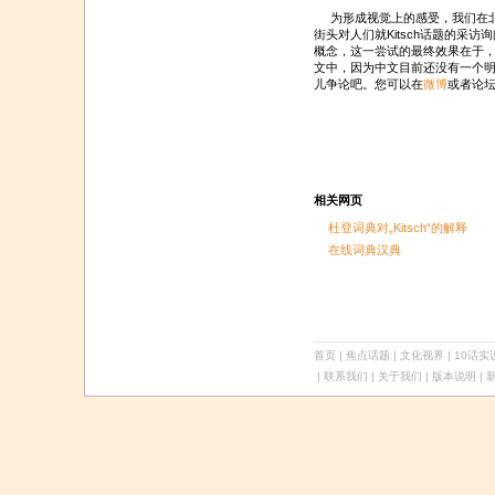
为形成视觉上的感受，我们在北京
街头对人们就Kitsch话题的采
概念，这一尝试的最终效果在于，将
文中，因为中文目前还没有一个
儿争论吧。您可以在
微博
或者论
相关网页
杜登词典对„Kitsch“的解释
在线词典汉典
首页
|
焦点话题
|
文化视界
|
10话实
| 联系我们 | 关于我们 |
版本说明
| 