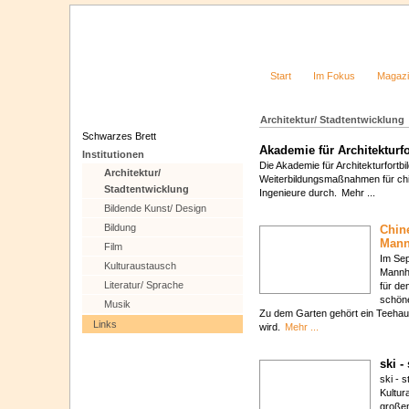
Start
Im Fokus
Magaz
Architektur/ Stadtentwicklung
Schwarzes Brett
Akademie für Architekturfo
Institutionen
Die Akademie für Architekturfortbi
Architektur/
Weiterbildungsmaßnahmen für chin
Stadtentwicklung
Ingenieure durch.
Mehr ...
Bildende Kunst/ Design
Bildung
Chin
Man
Film
Im Se
Kulturaustausch
Mannhe
Literatur/ Sprache
für de
schöne
Musik
Zu dem Garten gehört ein Teehaus
Links
wird.
Mehr ...
ski -
ski - s
Kultur
großen