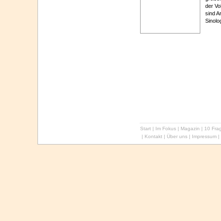
der Vo
sind A
Sinol
Start
|
Im Fokus
|
Magazin
|
10 Frag
|
Kontakt
|
Über uns
|
Impressum
|