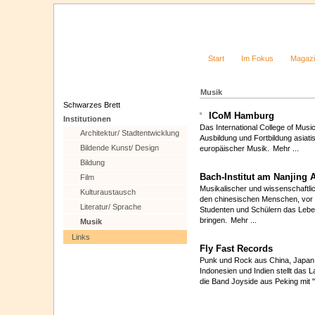
Start
Im Fokus
Magaz
Musik
Schwarzes Brett
ICoM Hamburg
Institutionen
Das International College of Music 
Architektur/ Stadtentwicklung
Ausbildung und Fortbildung asiati
Bildende Kunst/ Design
europäischer Musik.
Mehr ...
Bildung
Bach-Institut am Nanjing Ar
Film
Musikalischer und wissenschaftl
Kulturaustausch
den chinesischen Menschen, vor 
Literatur/ Sprache
Studenten und Schülern das Lebe
bringen.
Mehr ...
Musik
Links
Fly Fast Records
Punk und Rock aus China, Japan, 
Indonesien und Indien stellt das
die Band Joyside aus Peking mit 