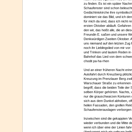
zu finden. Es ist ein später Nachm
Schaufenster sind schon beleucht
Gedächtniskirche ihre symbolisch
dominiert sie das Bild, und ich de
für mich da sind, dass ich nicht r
ersten Oktober abläuft. Gefahren
den wir, das heißt alle, die an 
Freundin E. saßen und unsere We
Denkwürdigen Zweiten Oktober. 
uns niemand auf den letzten Zug 
noch ihr Lieblingslied von mir vo
und Trinken und lautem Reden in 
Bahnhof das Lied von dem schwei
chodit pa-ha-rhen
Und an einer früheren Nacht erinn
Autofahrt durch Kreuzberg plötzli
Kreuzung im Prenzlauer Berg zwill
Warschauer Straße zu erkennen g
begriff, dass die beiden Teile de
selben Körper gehörten. Nachts, 
nur die grauschwarzen Konturen 
sich aus dem Dunkel abhoben, off
heilen Fassaden, den grellen Rekl
Schaufensterauslagen verborgen 
Inzwischen sind die gekappten Ve
wieder verbunden und die Mitte de
wenn ich über eine der Linien fah
überkommt mich ein seltsam heili