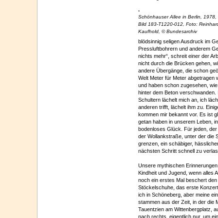
Schönhauser Allee in Berlin, 1978,
Bild 183-T1220-012, Foto: Reinhar
Kaufhold, © Bundesarchiv
blödsinnig seligen Ausdruck im Ge
Pressluftbohrern und anderem Ge
nichts mehr“, schreit einer der Arb
nicht durch die Brücken gehen, w
andere Übergänge, die schon geöf
Welt Meter für Meter abgetragen w
und haben schon zugesehen, wie di
hinter dem Beton verschwanden. 
Schultern lächelt mich an, ich läc
anderen trifft, lächelt ihm zu. E
kommen mir bekannt vor. Es ist gl
getan haben in unserem Leben, in
bodenloses Glück. Für jeden, der d
der Wollankstraße, unter der di
grenzen, ein schäbiger, hässlicher
nächsten Schritt schnell zu verla
Unsere mythischen Erinnerungen w
Kindheit und Jugend, wenn alles An
noch ein erstes Mal beschert den
Stöckelschuhe, das erste Konzert,
ich in Schöneberg, aber meine ein
stammen aus der Zeit, in der die
Tauentzien am Wittenbergplatz, au
nach rechts, eigentlich nur, um 