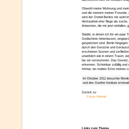
Obwohl meine Wohnung und mein 
und die meisten meiner Freunde, 
wird der Ostteil Berlins mir wohl 
Vertrautheit eher fliege als suche,
Antworten, die mir jetzt einfallen, 
Städte, in denen ich für ein paar
Gedächtnis hinterlassen, eingeprä
gespeichert sind. Berlin hingegen
durch den Gerüche und Geräusche z
erscheinen Szenen und zerfließen 
unwirklich wie in einem Traum, 
bis sie verstummen. Das Gesetz, 
erkennen. Scheinbar zufällig und
hörbar, ein mattes Echo meines 
Im Oktober 2011 besuchte Monika
und des Goethe-Instituts erstmal
Zurück zu
Fokus Heimat
Links zum Thema