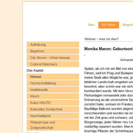
Start
Im Fokus
Magaz
Heimat – was ist das?
Aufklärung
Monika Maron: Geburtsort B
Begehren
City Moves - Urban bewegt
Schwedte
Cultural Diplomacy
Später, als ich mir ein Bild von 
Das Kapital
Filmen, weil ich Prag und Budape
Heimat
meine Stadt alles Mögliche war, g
lieblicher Landschaft umgeben u
Hochschulbildung
bewohnt, aber schön war sie nich
Intellektuelle
bombardiert wurde. Mit dem Versc
Parkanlagen verwandelt oder durc
Kitsch
Erinnerung an die unversehrte Stad
Kultur HEUTE
zerstört hatte, verkam im Frieden,
Baufällige Balkone wurden abger
Kulturelles Gedächtnis
verschwunden und wurden nie erse
Nachhaltigkeit
mit der Zeit grau und schwarz, ode
Bürgersteige, jeder Winter riss L
Philanthropie und
notdürftig repariert wurden. Man
Zivilgesellschaft
brüchige Pflaster der Schönhauser