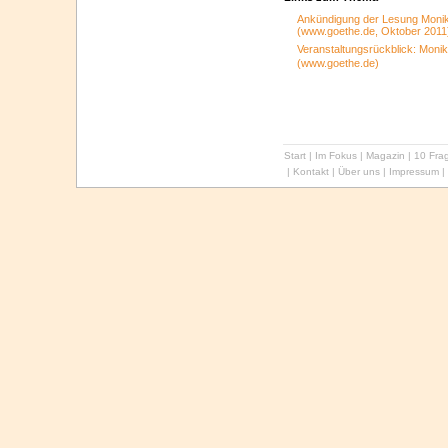
Ankündigung der Lesung Monik
(www.goethe.de, Oktober 2011
Veranstaltungsrückblick: Mon
(www.goethe.de)
Start
|
Im Fokus
|
Magazin
|
10 Frag
|
Kontakt
|
Über uns
|
Impressum
|