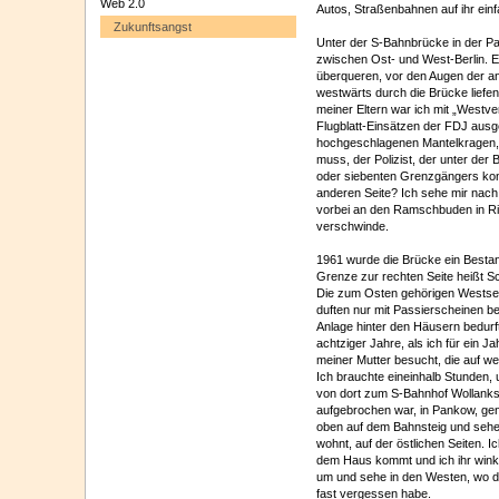
Web 2.0
Autos, Straßenbahnen auf ihr ein
Zukunftsangst
Unter der S-Bahnbrücke in der Pa
zwischen Ost- und West-Berlin. Ei
überqueren, vor den Augen der a
westwärts durch die Brücke liefe
meiner Eltern war ich mit „Westv
Flugblatt-Einsätzen der FDJ aus
hochgeschlagenen Mantelkragen, m
muss, der Polizist, der unter der 
oder siebenten Grenzgängers kontr
anderen Seite? Ich sehe mir nach,
vorbei an den Ramschbuden in R
verschwinde.
1961 wurde die Brücke ein Bestand
Grenze zur rechten Seite heißt S
Die zum Osten gehörigen Westsei
duften nur mit Passierscheinen be
Anlage hinter den Häusern bedurf
achtziger Jahre, als ich für ein Ja
meiner Mutter besucht, die auf wes
Ich brauchte eineinhalb Stunden, 
von dort zum S-Bahnhof Wollank
aufgebrochen war, in Pankow, gen
oben auf dem Bahnsteig und sehe 
wohnt, auf der östlichen Seiten. I
dem Haus kommt und ich ihr winke
um und sehe in den Westen, wo di
fast vergessen habe.