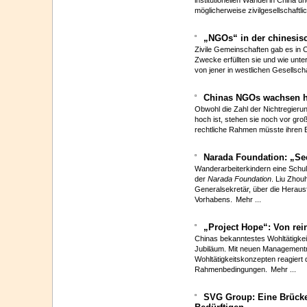
institutionellen Wandel in China un
möglicherweise zivilgesellschaftl
„NGOs“ in der chinesis
Zivile Gemeinschaften gab es in 
Zwecke erfüllten sie und wie unt
von jener in westlichen Gesellsch
Chinas NGOs wachsen 
Obwohl die Zahl der Nichtregierun
hoch ist, stehen sie noch vor gr
rechtliche Rahmen müsste ihren 
Narada Foundation: „Se
Wanderarbeiterkindern eine Schulb
der
Narada Foundation
. Liu Zhou
Generalsekretär, über die Herau
Vorhabens.
Mehr ...
„Project Hope“: Von rein
Chinas bekanntestes Wohltätigkeit
Jubiläum. Mit neuen Managemen
Wohltätigkeitskonzepten reagiert 
Rahmenbedingungen.
Mehr ...
SVG Group: Eine Brücke