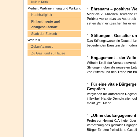
Kultur-Kritik
Medien: Wahrnehmung und Wirkung
Ehrenamt – positiver W
Mehr als 23 Millionen Deutsche e
Nachhaltigkeit
Politiker werten das als Ausdruck e
Philanthropie und
sehen darin ein Zeichen für einen
Zivilgesellschaft
Stadt der Zukunft
Stiftungen - Gestalter 
Web 2.0
Das Stiftungswesen in Deutschland
bedeutenden Baustein der modern
Zukunftsangst
Zu Gast und zu Hause
Engagement – der Wille
Wilhelm Krull, der Vorstandsvor
Stiftungen, über die neuesten Ent
von Stiftern und den Trend zur Bü
Für eine vitale Bürgerge
Gespräch
Verglichen mit autoritären Regim
inflexibel. Hat die Demokratie no
meint „ja“.
Mehr ...
„Ohne das Engagement 
Professor Helmut K. Anheier über d
Vernetzung des globalen Engagem
Bürger für eine freiheitliche Gesel