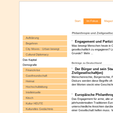
Start
Im Fokus
Magaz
Philanthropie und Zivilgesellsc
Aufklärung
Engagement und Partizi
Begehren
Was bewegt Menschen heute in Ch
City Moves - Urban bewegt
gesellschaftlich zu engagieren? L
Grunde?
Mehr ...
Cultural Diplomacy
Das Kapital
Beiträge zu Deutschland
Demografie
Der Bürger und sein Sta
Finanzkrise
Zivilgesellschaft(en)
Gastfreundschaft
Menschenrechte, Bürgerrechte, Pa
Diskurs werden diese Begriffe oft
Heimat
den Worten steckt eine Geschicht
Hochschulbildung
Intellektuelle
Europäische Philanthro
Kitsch
Das Engagement für arme, alte un
jahrhundertealten Traditionen Eur
Kultur HEUTE
unterschiedliche Ansichten darü
Kulturelles Gedächtnis
einer Gesellschaft helfen muss.
M