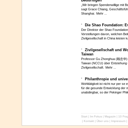
Bedürftigen
„Wir bringen Spendenwillige mit 
sagt Grace Chiang, Geschäftsführ
Shanghai.
Mehr ...
Die Shao Foundation: Ev
Der Direktor der Shao Foundation
Vorstellungen davon, welchen Bei
Zivilgesellschaft in China leisten 
Zivilgesellschaft und Wo
Taiwan
Professor Gu Zhonghua (顾忠华) 
Taiwan (NCCU) über Entstehung 
Zivilgesellschaft.
Mehr ...
Philanthropie und unive
Wohltätigkeit ist nicht nur per se 
für die gesunde Entwicklung der 
unabdingbar, so der Pekinger Ph
Start
|
Im Fokus
|
Magazin
|
10 Frag
|
Kontakt
|
Über uns
|
Impressum
|