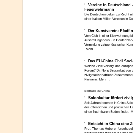
Vereine in Deutschland
Feuerwehrmann
Die Deutschen gelten zu Recht al
einer halben Million Vereinen in D
Der Kunstverein: Pfadfi
Vom Club in einer Kiezwohnung bi
Ausstellungshaus - in Deutschland
Vermittlung zeitgenössischer Kun
Mehr ...
Das EU-China Civil Soc
Welche Ziele verfolgt das europäi
Forum? Dr. Nora Sausmikat von de
zivilgesellschaftliche Zusammena
Partnern.
Mehr ...
Beiträge zu China
Salonkultur fördert zivi
Seit Jahren boomen in China Salo
des öffentlichen und politischen Le
einen fruchtbaren Boden findet.
M
Entsteht in China eine Z
Prof. Thomas Heberer forscht sei