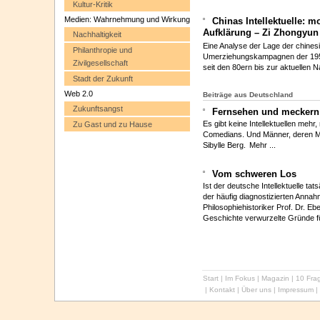
Kultur-Kritik
Medien: Wahrnehmung und Wirkung
Chinas Intellektuelle: m
Aufklärung – Zi Zhongyun
Nachhaltigkeit
Eine Analyse der Lage der chinesi
Philanthropie und
Umerziehungskampagnen der 1950e
Zivilgesellschaft
seit den 80ern bis zur aktuellen N
Stadt der Zukunft
Web 2.0
Beiträge aus Deutschland
Zukunftsangst
Fernsehen und meckern
Es gibt keine Intellektuellen me
Zu Gast und zu Hause
Comedians. Und Männer, deren Mei
Sibylle Berg.
Mehr ...
Vom schweren Los
Ist der deutsche Intellektuelle ta
der häufig diagnostizierten Annah
Philosophiehistoriker Prof. Dr. E
Geschichte verwurzelte Gründe fü
Start
|
Im Fokus
|
Magazin
|
10 Frag
|
Kontakt
|
Über uns
|
Impressum
|