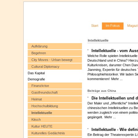
Start
Im Fokus
Magaz
Intellektuelle
Aufklärung
Intellektuelle - vom Au
Begehren
Welche Rolle spielen Intellektuel
City Moves - Urban bewegt
Deutschland und in China? Hierzu 
Kulturkreisen, darunter Chen Danqin
Cultural Diplomacy
Jianming, Expertin für deutsches
Das Kapital
Philosophiehistoriker. Wir laden S
kommentieren!
Mehr ...
Demografie
Finanzkrise
Beiträge aus China
Gastfreundschaft
Die Intellektuellen und d
Heimat
Der Maler und „öffentliche" Intell
Hochschulbildung
chinesischen Intellektuellen zu Be
werden zugleich von einem politi
Intellektuelle
gegängelt.
Mehr ...
Kitsch
Kultur HEUTE
Intellektuelle - Wie defi
Kulturelles Gedächtnis
Ein Beitrag der Theaterexpertin Li