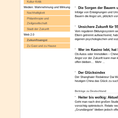
Kultur-Kritik
Medien: Wahrnehmung und Wirkung
Die Sorgen der Bauern 
Infolge von Enteignungen und Um
Nachhaltigkeit
Bauern die Angst um, plötzlich vo
Philanthropie und
Zivilgesellschaft
Unsichere Zukunft für 5
Stadt der Zukunft
Vom regulären Bildungssystem we
Web 2.0
Eltern getrennt aufwachsend, hab
eigenen psychologischen und soz
Zukunftsangst
Zu Gast und zu Hause
Wer im Kasino lebt, hat
Ob Autos oder Immobilien – Chine
Angst vor der Zukunft kann man l
offen bleiben…
Mehr ...
Der Glücksindex
Der Shanghaier Redakteur Dai W
heutigen China das Glück zu such
Beiträge zu Deutschland
Heiter bis wolkig: Aktu
Geht man nach drei großen Studi
vorsichtig optimistisch. Relativ n
„Grundängste“ bleiben jedoch offe