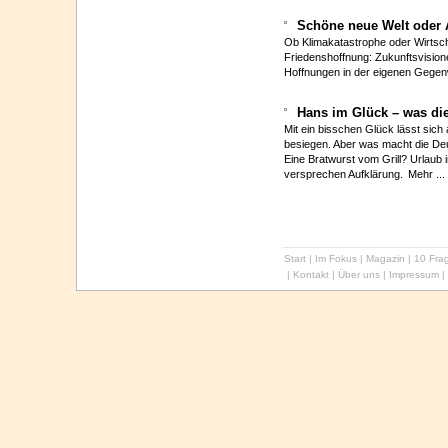
Schöne neue Welt oder
Ob Klimakatastrophe oder Wirtsc
Friedenshoffnung: Zukunftsvision
Hoffnungen in der eigenen Gegen
Hans im Glück – was di
Mit ein bisschen Glück lässt sich
besiegen. Aber was macht die Deu
Eine Bratwurst vom Grill? Urlaub
versprechen Aufklärung.
Mehr ...
Start
|
Im Fokus
|
Magazin
|
10 Frag
|
Kontakt
|
Über uns
|
Impressum
|