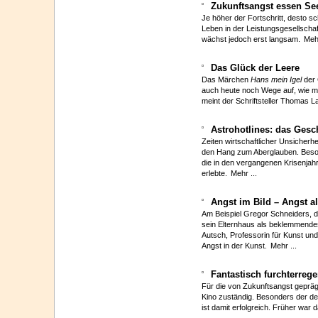
Zukunftsangst essen See
Je höher der Fortschritt, desto sc
Leben in der Leistungsgesellschaf
wächst jedoch erst langsam.
Mehr
Das Glück der Leere
Das Märchen
Hans mein Igel
der 
auch heute noch Wege auf, wie m
meint der Schriftsteller Thomas L
Astrohotlines: das Gesc
Zeiten wirtschaftlicher Unsicherh
den Hang zum Aberglauben. Besond
die in den vergangenen Krisenjah
erlebte.
Mehr ...
Angst im Bild – Angst al
Am Beispiel Gregor Schneiders, d
sein Elternhaus als beklemmendes
Autsch, Professorin für Kunst un
Angst in der Kunst.
Mehr ...
Fantastisch furchterreg
Für die von Zukunftsangst gepräg
Kino zuständig. Besonders der 
ist damit erfolgreich. Früher war 