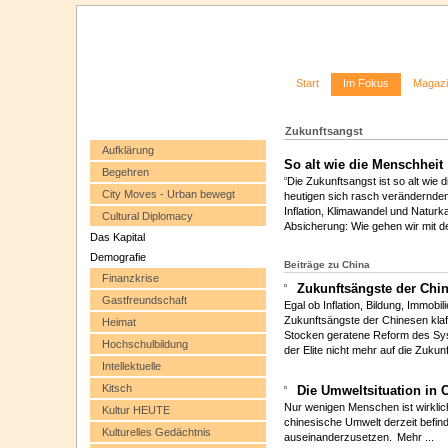
Start
Im Fokus
Magaz
Zukunftsangst
Aufklärung
So alt wie die Menschheit
Begehren
Die Zukunftsangst ist so alt wie 
City Moves - Urban bewegt
heutigen sich rasch verändernde
Inflation, Klimawandel und Natur
Cultural Diplomacy
Absicherung: Wie gehen wir mit 
Das Kapital
Demografie
Beiträge zu China
Finanzkrise
Zukunftsängste der Chi
Gastfreundschaft
Egal ob Inflation, Bildung, Immobi
Zukunftsängste der Chinesen klaff
Heimat
Stocken geratene Reform des Sy
Hochschulbildung
der Elite nicht mehr auf die Zuku
Intellektuelle
Kitsch
Die Umweltsituation in C
Nur wenigen Menschen ist wirklich 
Kultur HEUTE
chinesische Umwelt derzeit befind
Kulturelles Gedächtnis
auseinanderzusetzen.
Mehr ...