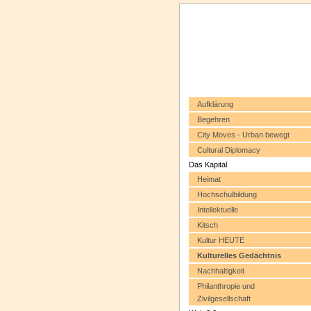
Aufklärung
Begehren
City Moves - Urban bewegt
Cultural Diplomacy
Das Kapital
Heimat
Hochschulbildung
Intellektuelle
Kitsch
Kultur HEUTE
Kulturelles Gedächtnis
Nachhaltigkeit
Philanthropie und
Zivilgesellschaft