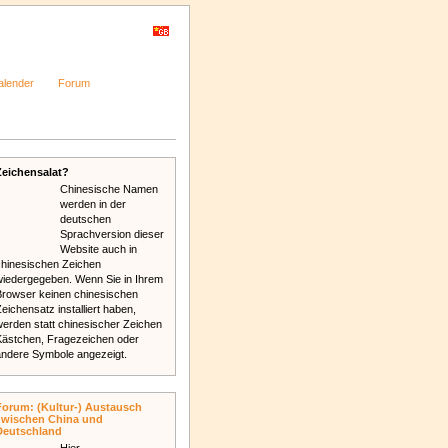
Newsletter
Sitemap
alender
Forum
Zeichensalat?
Chinesische Namen
werden in der
deutschen
Sprachversion dieser
Website auch in
chinesischen Zeichen
wiedergegeben. Wenn Sie in Ihrem
Browser keinen chinesischen
eichensatz installiert haben,
werden statt chinesischer Zeichen
Kästchen, Fragezeichen oder
andere Symbole angezeigt.
Forum: (Kultur-) Austausch
zwischen China und
Deutschland