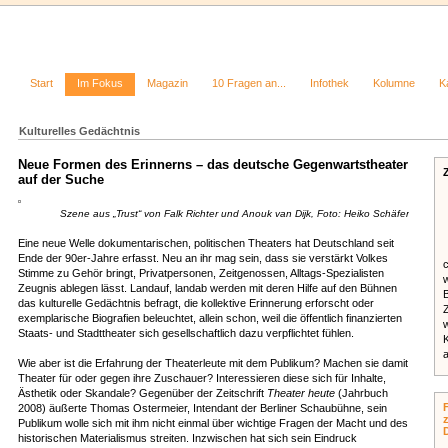
Kontakt
Über uns
Impressum
Start
Im Fokus
Magazin
10 Fragen an...
Infothek
Kolumne
K
Kulturelles Gedächtnis
Neue Formen des Erinnerns – das deutsche Gegenwartstheater
auf der Suche
Szene aus „Trust“ von Falk Richter und Anouk van Dijk, Foto: Heiko Schäfer
Eine neue Welle dokumentarischen, politischen Theaters hat Deutschland seit
Ende der 90er-Jahre erfasst. Neu an ihr mag sein, dass sie verstärkt Volkes
Stimme zu Gehör bringt, Privatpersonen, Zeitgenossen, Alltags-Spezialisten
Zeugnis ablegen lässt. Landauf, landab werden mit deren Hilfe auf den Bühnen
das kulturelle Gedächtnis befragt, die kollektive Erinnerung erforscht oder
Z
exemplarische Biografien beleuchtet, allein schon, weil die öffentlich finanzierten
Staats- und Stadttheater sich gesellschaftlich dazu verpflichtet fühlen.
Wie aber ist die Erfahrung der Theaterleute mit dem Publikum? Machen sie damit
Theater für oder gegen ihre Zuschauer? Interessieren diese sich für Inhalte,
Ästhetik oder Skandale? Gegenüber der Zeitschrift
Theater heute
(Jahrbuch
2008) äußerte Thomas Ostermeier, Intendant der Berliner Schaubühne, sein
Publikum wolle sich mit ihm nicht einmal über wichtige Fragen der Macht und des
historischen Materialismus streiten. Inzwischen hat sich sein Eindruck