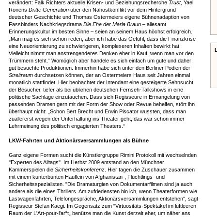
verändert: Falk Richters aktuelle Krisen- und Beziehungsrecherche
Trust
, Yael
Ronens
Dritte Generation
über den Nahostkonflikt vor dem Hintergrund
deutscher Geschichte und Thomas Ostermeiers eigene Bühnenadaption von
Fassbinders Nachkriegsdrama
Die Ehe der Maria Braun
– allesamt
Erinnerungskultur im besten Sinne – seien an seinem Haus höchst erfolgreich.
„Man mag es sich schön reden, aber ich habe das Gefühl, dass die Finanzkrise
eine Neuorientierung zu schwierigeren, komplexeren Inhalten bewirkt hat.
Vielleicht nimmt man anstrengenderes Denken eher in Kauf, wenn man vor den
Trümmern steht.“ Womöglich aber handele es sich einfach um gute und daher
gut besuchte Produktionen. Immerhin habe sich unter den Berliner Podien der
Streitraum
durchsetzen können, der an Ostermeiers Haus seit Jahren einmal
monatlich stattfindet. Hier beobachtet der Intendant eine gesteigerte Sehnsucht
der Besucher, tiefer als bei üblichen deutschen Fernseh-Talkshows in eine
politische Sachlage einzutauchen. Dass sich Regisseure in Ermangelung von
passenden Dramen gern mit der Form der Show oder Revue behelfen, stört ihn
überhaupt nicht: „Schon Bert Brecht und Erwin Piscator wussten, dass man
zuallererst wegen der Unterhaltung ins Theater geht, das war schon immer
Lehrmeinung des politisch engagierten Theaters.“
LKW-Fahrten und Aktionärsversammlungen als Bühne
Ganz eigene Formen sucht die Künstlergruppe Rimini Protokoll mit wechselnden
"Experten des Alltags". Im Herbst 2009 entstand an den Münchner
Kammerspielen die
Sicherheitskonferenz
. Hier tagen die Zuschauer zusammen
mit einem kunterbunten Häuflein von Afghanistan-, Flüchtlings- und
Sicherheitsspezialisten. "Die Dramaturgien von Dokumentarfilmen sind ja auch
andere als die eines Thrillers. Am zufriedensten bin ich, wenn Theaterformen wie
Lastwagenfahrten, Telefongespräche, Aktionärsversammlungen entstehen“, sagt
Regisseur Stefan Kaegi. Im Gegensatz zum “Virtuositäts-Spektakel im luftleeren
Raum der L'Art-pour-l'ar“t„ benütze man die Kunst derzeit eher, um näher ans