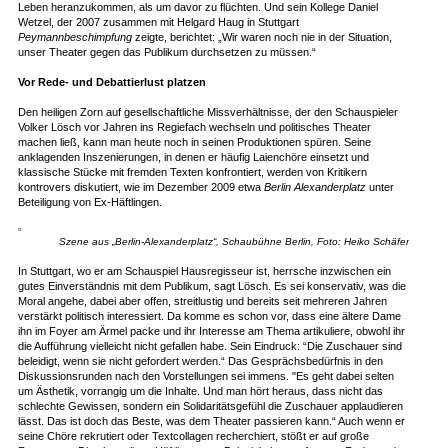
Leben heranzukommen, als um davor zu flüchten. Und sein Kollege Daniel
Wetzel, der 2007 zusammen mit Helgard Haug in Stuttgart
Peymannbeschimpfung
zeigte, berichtet: „Wir waren noch nie in der Situation,
unser Theater gegen das Publikum durchsetzen zu müssen.“
Vor Rede- und Debattierlust platzen
Den heiligen Zorn auf gesellschaftliche Missverhältnisse, der den Schauspieler
Volker Lösch vor Jahren ins Regiefach wechseln und politisches Theater
machen ließ, kann man heute noch in seinen Produktionen spüren. Seine
anklagenden Inszenierungen, in denen er häufig Laienchöre einsetzt und
klassische Stücke mit fremden Texten konfrontiert, werden von Kritikern
kontrovers diskutiert, wie im Dezember 2009 etwa
Berlin Alexanderplatz
unter
Beteiligung von Ex-Häftlingen.
Szene aus „Berlin-Alexanderplatz“, Schaubühne Berlin, Foto: Heiko Schäfer
In Stuttgart, wo er am Schauspiel Hausregisseur ist, herrsche inzwischen ein
gutes Einverständnis mit dem Publikum, sagt Lösch. Es sei konservativ, was die
Moral angehe, dabei aber offen, streitlustig und bereits seit mehreren Jahren
verstärkt politisch interessiert. Da komme es schon vor, dass eine ältere Dame
ihn im Foyer am Ärmel packe und ihr Interesse am Thema artikuliere, obwohl ihr
die Aufführung vielleicht nicht gefallen habe. Sein Eindruck: “Die Zuschauer sind
beleidigt, wenn sie nicht gefordert werden.“ Das Gesprächsbedürfnis in den
Diskussionsrunden nach den Vorstellungen sei immens. "Es geht dabei selten
um Ästhetik, vorrangig um die Inhalte. Und man hört heraus, dass nicht das
schlechte Gewissen, sondern ein Solidaritätsgefühl die Zuschauer applaudieren
lässt. Das ist doch das Beste, was dem Theater passieren kann.“ Auch wenn er
seine Chöre rekrutiert oder Textcollagen recherchiert, stößt er auf große