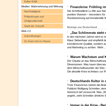
Kultur-Kritik
Medien: Wahrnehmung und Wirkung
Finanzkrise: Frühling i
Die Schriftstellerin Lu Min aus Na
Nachhaltigkeit
positive Visionen – besonders fü
Philanthropie und
Rückbesinnung auf immaterielle W
Zivilgesellschaft
Stadt der Zukunft
Beiträge aus Deutschland
Web 2.0
„Das Schlimmste steht 
Zukunftsangst
In den nächsten Jahren wird es eng
Klaus Siebenhaar und empfiehlt de
Zu Gast und zu Hause
künstlerische Qualität, sondern au
und Marketing zu achten.
Mehr ..
Warum Wachstum und K
Der Glaube an das Wirtschaftswac
Dimensionen. Was kaum überrasch
dem Wirtschaftswunder der 50er 
Die aktuelle Krise ist Anlass zur R
Deutschlands Kultur in 
Trotz Finanzkrise stehen die Aktie
Publizist Wolfgang Schreiber, den
historisch tief verwurzelt. Was „
angeht, zieht Schreiber ähnliche 
Immer in der Krise - Be