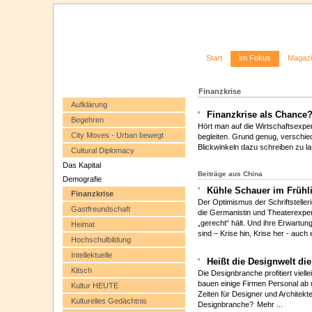
Start
Im Fokus
Magaz
Finanzkrise
Aufklärung
Finanzkrise als Chance
Begehren
Hört man auf die Wirtschaftsexper
City Moves - Urban bewegt
begleiten. Grund genug, verschie
Blickwinkeln dazu schreiben zu l
Cultural Diplomacy
Das Kapital
Beiträge aus China
Demografie
Kühle Schauer im Frühl
Finanzkrise
Der Optimismus der Schriftstelleri
Gastfreundschaft
die Germanistin und Theaterexpert
„gerecht“ hält. Und ihre Erwartu
Heimat
sind – Krise hin, Krise her - auch
Hochschulbildung
Intellektuelle
Heißt die Designwelt di
Kitsch
Die Designbranche profitiert viell
bauen einige Firmen Personal ab u
Kultur HEUTE
Zeiten für Designer und Architekt
Kulturelles Gedächtnis
Designbranche?
Mehr ...