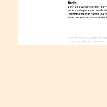
Berlin
Berlin sei sowieso ständig in der 
anders wahrgenommen werde als i
Hauptstadt lebende Autorin und K
Kulturszene ist schon lange eine i
Start
|
Im Fokus
|
Magazin
|
10 Frag
|
Kontakt
|
Über uns
|
Impressum
|