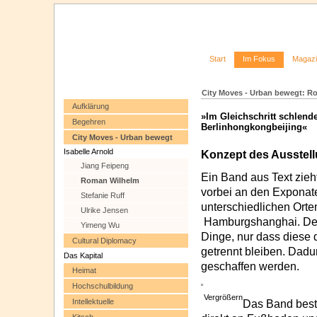
Start
Im Fokus
Magaz
City Moves - Urban bewegt: R
Aufklärung
»Im Gleichschritt schlen
Begehren
Berlinhongkongbeijing«
City Moves - Urban bewegt
Isabelle Arnold
Konzept des Ausstell
Jiang Feipeng
Ein Band aus Text zieh
Roman Wilhelm
vorbei an den Exponate
Stefanie Ruff
unterschiedlichen Orte
Ulrike Jensen
Hamburgshanghai. Dem 
Yimeng Wu
Dinge, nur dass diese 
Cultural Diplomacy
getrennt bleiben. Dadur
Das Kapital
geschaffen werden.
Heimat
Hochschulbildung
Vergrößern
Intellektuelle
Das Band beste