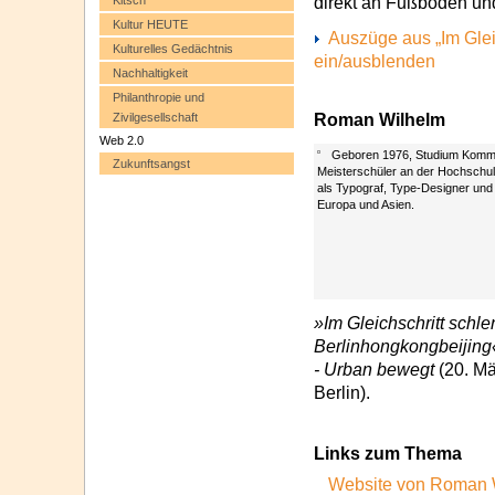
Kitsch
direkt an Fußboden un
Kultur HEUTE
Auszüge aus „Im Glei
Kulturelles Gedächtnis
ein/ausblenden
Nachhaltigkeit
Philanthropie und
Zivilgesellschaft
Roman Wilhelm
Web 2.0
Geboren 1976, Studium Kommun
Zukunftsangst
Meisterschüler an der Hochschule
als Typograf, Type-Designer und I
Europa und Asien.
»Im Gleichschritt sch
Berlinhongkongbeijing
- Urban bewegt
(20. Mä
Berlin).
Links zum Thema
Website von Roman 