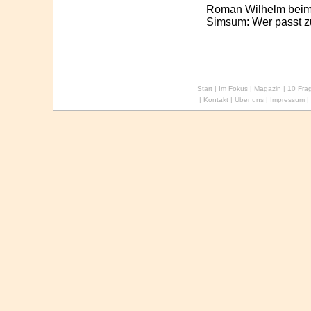
Roman Wilhelm beim 
Simsum: Wer passt
Start
|
Im Fokus
|
Magazin
|
10 Frag
|
Kontakt
|
Über uns
|
Impressum
|